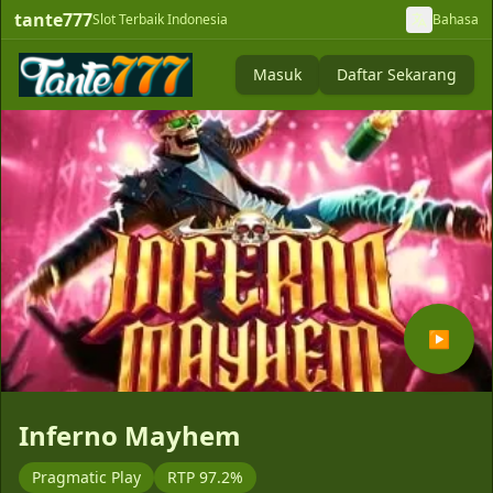
tante777
Slot Terbaik Indonesia
Bahasa
Masuk
Daftar Sekarang
▶
Inferno Mayhem
Pragmatic Play
RTP 97.2%