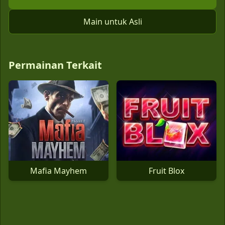
Main untuk Asli
Permainan Terkait
Mafia Mayhem
Fruit Blox