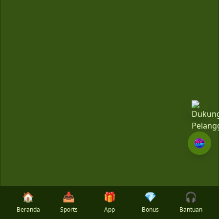
🏠
📥
🎁
💎
🎧
Beranda
Sports
App
Bonus
Bantuan